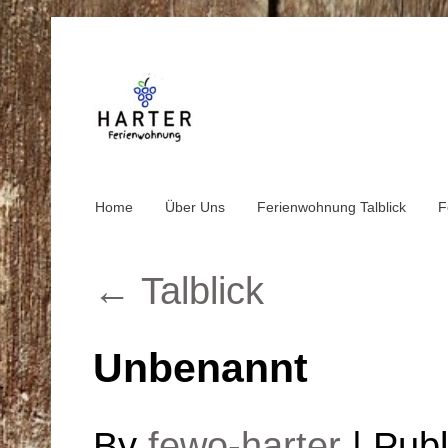
Home
Über Uns
Ferienwohnung Talblick
F
←
Talblick
Unbenannt
By
fewo-harter
|
Publ